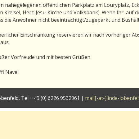
den nahegelegenen öffentlichen Parkplatz am Louryplatz, E
n Kreisel, Herz-Jesu-Kirche und Volksbank). Wenn Ihr auf d
ass die Anwohner nicht beeinträchtigt/zugeparkt und Bushalt
rlicher Einschränkung reservieren wir nach vorheriger Absp
aus.
roßer Vorfreude und mit besten Grüßen
fi Navel
benfeld, Tel: +49 (0) 6226 9532961 |
mail[-at-]linde-lobenfel