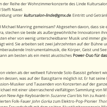
in der Reihe der Wohnzimmerkonzerte des Linde Kultursalons
Steffi Navel.
eldung unter
kultursalon-linde@gmx.de
. Eintritt und Geträ
 Michael Manring gemeinsam? Abgesehen davon, dass sie e
kira, stechen sie beide als außergewöhnliche Innovatoren i
onsten eher von wenig unterscheidbarer Musik und immer gl
t wird. Sie arbeiten seit zwei Jahrzehnten auf der Bühne
emberaubende Instrumentalmusik, die Körper, Geist und Se
nn am besten als ein meist akustisches
Power-Duo für das
von vielen als der weltweit führende Solo-Bassist gefeiert wir
n dessen, was auf der Bassgitarre möglich ist. Er hat seine
ssion-Musiker und Tausenden von Konzerten auf der ganze
Michael mit einer überraschend vielfältigen Sammlung von 
 von New-Age-Keyboarderin
Suzanne Ciani
bis hin zu Avant
ierten Folk-Fauer
John Gorka
zum Elektro-Pop-Pionier
Thom
ge Freundschaft mit dem späten Akustikgitarrengenie Mic