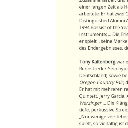
einer langen Zeit als 
arbeitete. Er hat zwe
Distinguished Alumni 
1994 Bassist of the Ye
Instrumente; … Die Er
er spielt… seine Marke
des Endergebnisses, d
Tony Kaltenberg
war e
Rennstrecke. Sein hyp
Deutschland) sowie be
Oregon Country Fair
,
Er hat mit mehreren 
Quintett, Jerry Garcia,
Werzinger …
Die Klänge
tiefe, perkussive Stre
„Nur wenige verstehen,
spielt, so vielfältig i