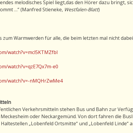
des melodisches Spiel liegt,das den Hörer dazu bringt, sich
kommt …“ (Manfred Stieneke,
Westfalen-Blatt
)
ps zum Warmwerden für alle, die beim letzten mal nicht dab
com/watch?v=mcl5KTMZfbI
com/watch?v=qzE7Qx7m-e0
.com/watch?v=-nMQHrZwMe4
tteln
ffentlichen Verkehrsmitteln stehen Bus und Bahn zur Verfü
 Meckesheim oder Neckargemünd. Von dort fahren die Busl
Haltestellen „Lobenfeld Ortsmitte“ und „Lobenfeld Linde“ a