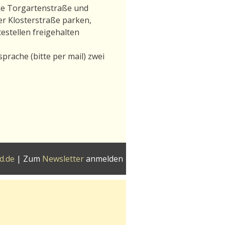
cke Torgartenstraße und
er Klosterstraße parken,
estellen freigehalten
rache (bitte per mail) zwei
d.de
| Zum
Newsletter
anmelden