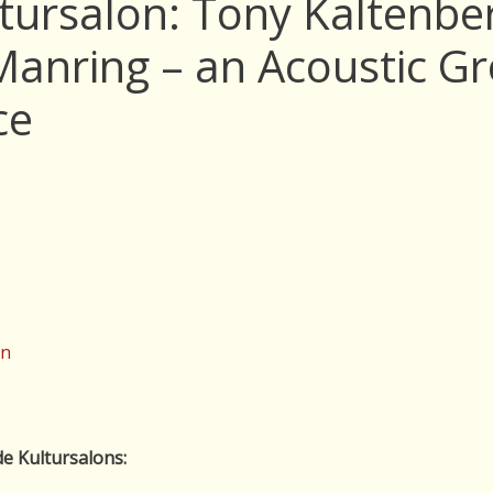
ltursalon: Tony Kaltenbe
Manring – an Acoustic G
ce
on
e Kultursalons: