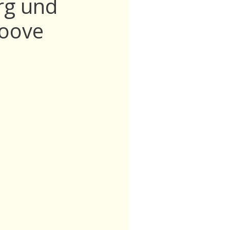
rg und
roove