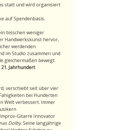
 statt und wird organisiert
nke auf Spendenbasis.
in bisschen weniger
hrer Handwerkskunst hervor,
eicher werdenden
 und im Studio zusammen und
ele gleichermaßen bewegt.
 21. Jahrhundert
d, verschiebt seit über vier
 Fähigkeiten bei Hunderten
n Welt verbessert. Immer
Musikern
-Improv-Gitarre Innovator
as Dolby
. Seine langjährige
hael Hedges führten zu