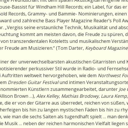
House-Bassist für Windham Hill Records; ein Label, für das er
i Gold Records, Grammy- und Bammie- Nominierungen, einen 
Award und zahlreiche Bass Player Magazine Reader’s Poll Aw
ar. „Vergiss seine erstaunliche Technik, Musikalität und ab
leuchtung kommt am meisten davon, die Freude zu spüren, d
 von transzendentalen Koteletts und musikalischem Verständ
er Freude am Musizieren.“ (Tom Darter,
Keyboard Magazine
iner der unverwechselbarsten akustischen Gitarristen und
notisierender perkussiver Stil wurde in Radio- und Fernse
i Auftritten weltweit hervorgehoben, wie dem
Northwest Folk
 dem
Dresden Guitar Festival
und intimen Veranstaltungsorte
renommierten Künstlern zusammengearbeitet, darunter
Joe 
 Allison Brown …),
Alex Kelley, Mathias Brodowy, Laura Kemp,
, die er von der Gitarre aus überredet, reichen von süßen,
icherfeigen bis hin zu langen mystischen Fäden bis hin zu r
 wie man die sechs Saiten als tugendhaft spielt … man den
st die Musik … neben der reichen harmonischen Vielfalt liegen 