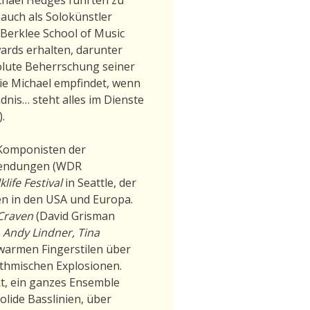
 auch als Solokünstler
Berklee School of Music
ards erhalten, darunter
solute Beherrschung seiner
ie Michael empfindet, wenn
nis… steht alles im Dienste
).
 Komponisten der
hsendungen (WDR
life Festival
in Seattle, der
n in den USA und Europa.
Craven
(David Grisman
 Andy Lindner, Tina
 warmen Fingerstilen über
hythmischen Explosionen.
kt, ein ganzes Ensemble
solide Basslinien, über